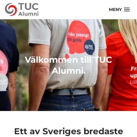
STÄNG
MENY
Välkommen till TUC
Alumni.
Ett av Sveriges bredaste