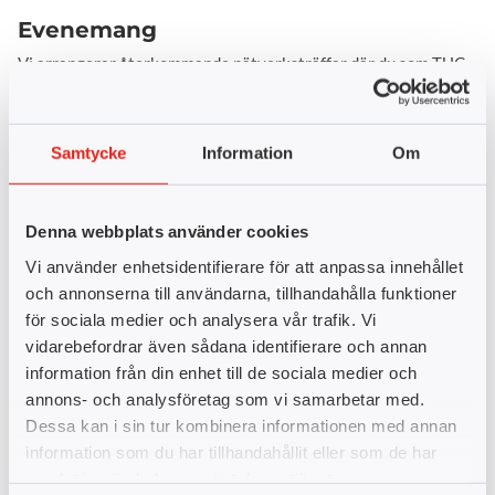
Evenemang
Vi arrangerar återkommande nätverksträffar där du som TUC
Alumn får möjlighet att träffa andra alumner och bygga
värdefulla kontakter. Här kommer du att kunna se när nästa
nätverksträff hålls på din närmaste utbildningsort. Är du
Samtycke
Information
Om
intresserad av att gästföreläsa vid någon av våra
nätverksträffar uppskattar vi det mycket. Ta kontakt med vår
koordinator och få mer information.
Denna webbplats använder cookies
Vi använder enhetsidentifierare för att anpassa innehållet
Våra evenemang
och annonserna till användarna, tillhandahålla funktioner
för sociala medier och analysera vår trafik. Vi
vidarebefordrar även sådana identifierare och annan
information från din enhet till de sociala medier och
annons- och analysföretag som vi samarbetar med.
Dessa kan i sin tur kombinera informationen med annan
information som du har tillhandahållit eller som de har
samlat in när du har använt deras tjänster.