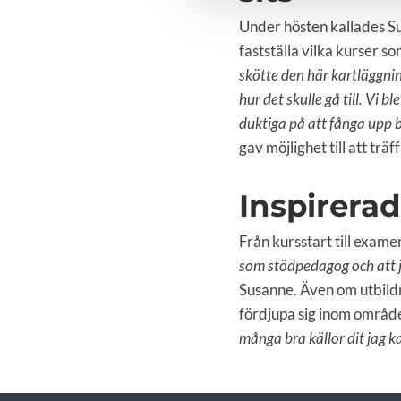
Under hösten kallades Sus
fastställa vilka kurser s
skötte den här kartläggnin
hur det skulle gå till. Vi 
duktiga på att fånga upp 
gav möjlighet till att tr
Inspirera
Från kursstart till exame
som stödpedagog och att j
Susanne. Även om utbildni
fördjupa sig inom område
många bra källor dit jag k