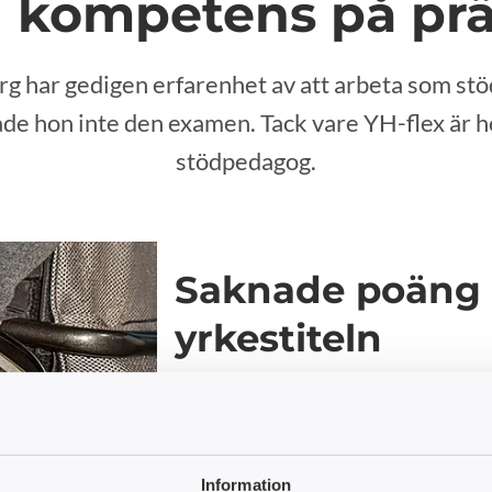
n kompetens på prä
g har gedigen erfarenhet av att arbeta som s
de hon inte den examen. Tack vare YH-flex är 
stödpedagog.
Saknade poäng 
yrkestiteln
Susanne Ekberg har varit verksam stö
politikerna i kommunen bestämde att d
poäng för att var behörig kunde hon inte
stödpedagog.
”Jag arbetade i Göteborg d
Information