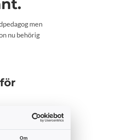
nt.
tödpedagog men
hon nu behörig
för
dpedagog men när
et krävdes 200 YH-
 på pappret kalla sig
är man var tidig med att
Om