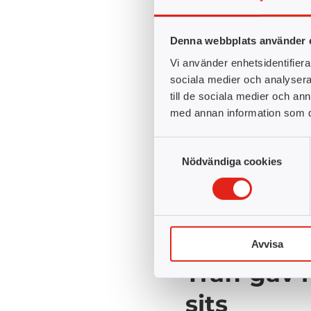
Denna webbplats använder 
Vi använder enhetsidentifierar
sociala medier och analysera 
till de sociala medier och a
med annan information som du 
Samtyckesval
arbete uppstod problem
Nödvändiga cookies
någon roll. Att påbörja en 
och hittade TUC Yrkeshö
kvalificerades hon för Y
läsa upp kurser som sakn
Avvisa
Träff gav 
sits