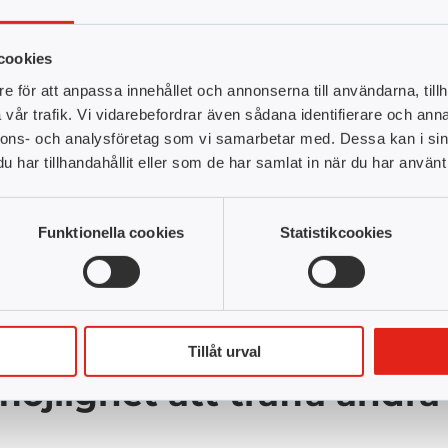
utbilda stödpedagoger. Jag läste KY-utbi
vägledare inom funktionshinder. Detta ko
cookies
stödpedagog”
berättar Susanne. Probl
utbildningen var att den inte omfattad
e för att anpassa innehållet och annonserna till användarna, tillh
vår trafik. Vi vidarebefordrar även sådana identifierare och anna
nnons- och analysföretag som vi samarbetar med. Dessa kan i sin
Kände stor frust
har tillhandahållit eller som de har samlat in när du har använt 
När Susanne flyttade till en annan komm
 rörande behörighet.
”Jag kände en väldig frustration att det jag 
Funktionella cookies
Statistikcookies
lång utbildning mitt i livet var inget alternativ”
säger Susanne. Ho
gskolas upplägg YH-flex. Tack vare Susannes långa yrkeserf
H-flex, ett upplägg där personer med yrkeserfarenhet kan vali
as för en examen.
Tillåt urval
möjlighet att träffa andr