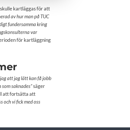
skulle kartläggas för att
nerad av hur man på TUC
äldigt fundersamma kring
ningskonsulterna var
erioden för kartläggning
 mer
g att jag lätt kan få jobb
en som saknades”
säger
 att fortsätta att
s och vi fick med oss