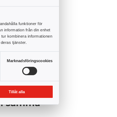
ldningen Pedagogisk
m senare att kallas
emet med den
e 200 YH-poäng.
andahålla funktioner för
n information från din enhet
 tur kombinera informationen
ration
deras tjänster.
un och skulle söka
gjort tidigare inte spelade
Marknadsföringscookies
n började leta på nätet
arenhet inom området
dera sin erfarenhet och
Tillåt alla
a i samma