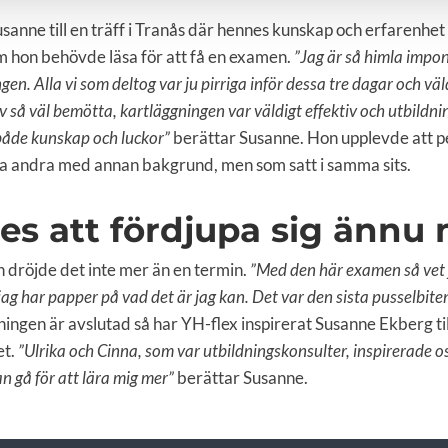
anne till en träff i Tranås där hennes kunskap och erfarenhet 
om hon behövde läsa för att få en examen.
”Jag är så himla impo
gen. Alla vi som deltog var ju pirriga inför dessa tre dagar och v
blev så väl bemötta, kartläggningen var väldigt effektiv och utbild
både kunskap och luckor”
berättar Susanne. Hon upplevde att p
äffa andra med annan bakgrund, men som satt i samma sits.
des att fördjupa sig ännu
n dröjde det inte mer än en termin.
”Med den här examen så vet ja
ag har papper på vad det är jag kan. Det var den sista pusselbit
ngen är avslutad så har YH-flex inspirerat Susanne Ekberg till
t.
”Ulrika och Cinna, som var utbildningskonsulter, inspirerade os
an gå för att lära mig mer”
berättar Susanne.