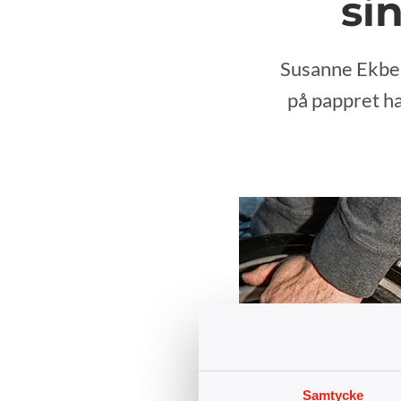
si
Susanne Ekber
på pappret ha
Samtycke