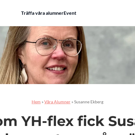
Träffa våra alumner
Event
Hem
»
Våra Alumner
»
Susanne Ekberg
m YH-flex fick Su